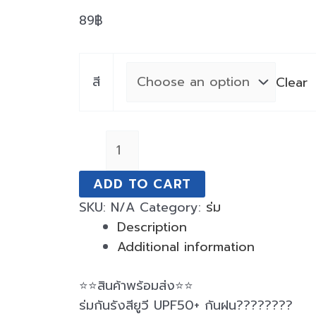
พับ
89
฿
ได้
พก
พา
สี
Clear
สะดวก
quantity
ADD TO CART
SKU:
N/A
Category:
ร่ม
Description
Additional information
⭐⭐สินค้าพร้อมส่ง⭐⭐
ร่มกันรังสียูวี UPF50+ กันฝน????️????️