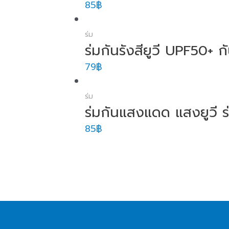
85
฿
ร่ม
ร่มกันรังสียูวี UPF50+
79
฿
ร่ม
ร่มกันแสงแดด แสงยูวี ร
85
฿