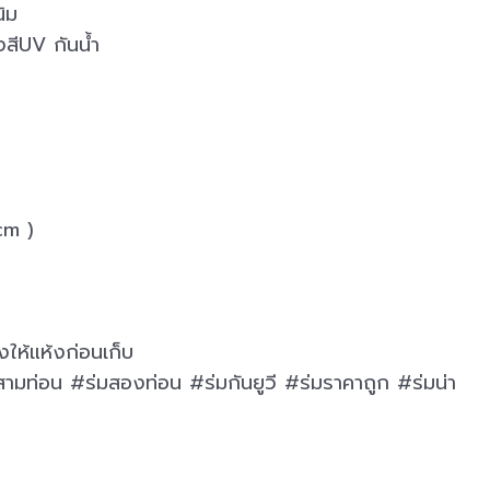
นิม
งสีUV กันน้ำ
cm )
งให้แห้งก่อนเก็บ
ามท่อน #ร่มสองท่อน #ร่มกันยูวี #ร่มราคาถูก #ร่มน่า