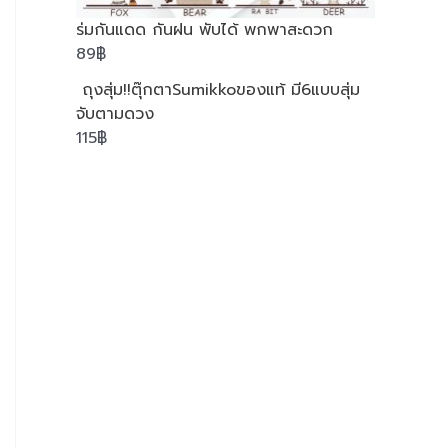
ร่มกันแดด กันฝน พับได้ พกพาสะดวก
89
฿
ถุงสุ่ม!!ตุ๊กตาSumikkoของแท้ มี6แบบสุ่ม
จับตามดวง
115
฿