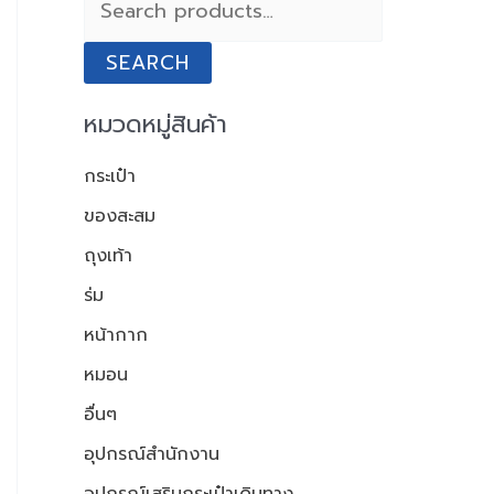
a
r
SEARCH
c
h
หมวดหมู่สินค้า
f
กระเป๋า
o
ของสะสม
r
ถุงเท้า
:
ร่ม
หน้ากาก
หมอน
อื่นๆ
อุปกรณ์สำนักงาน
อุปกรณ์เสริมกระเป๋าเดินทาง