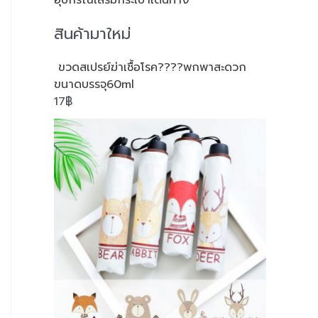
สินค้ามาใหม่
ขวดสเปรย์ฆ่าเชื้อโรค????พกพาสะดวก
ขนาดบรรจุ60ml
17
฿