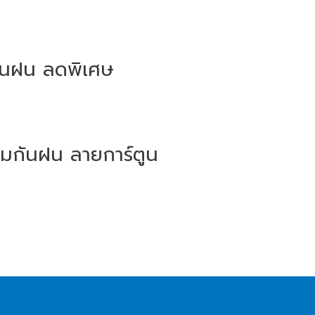
 กันฝน ลดพิเศษ
่มกันฝน ลายการ์ตูน