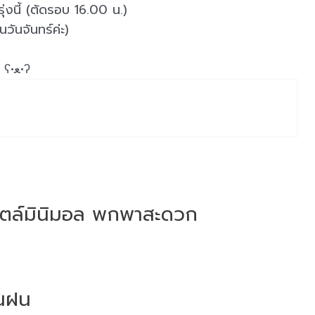
ุ่งนี้ (ตัดรอบ 16.00 น.)
วันจันทร์ค่ะ)
ขอบคุณที่อุดหนุนกับทางร้านU-were ยูเวอค่ะ ʕ•ﻌ•ʔ
 สไตล์มินิมอล พกพาสะดวก
ันฝน