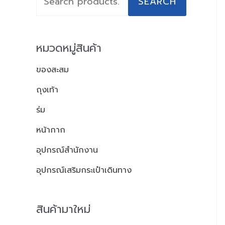
SEARCH
a
r
c
หมวดหมู่สินค้า
h
ของสะสม
f
o
ถุงเท้า
r
ร่ม
:
หน้ากาก
อุปกรณ์สำนักงาน
อุปกรณ์เสริมกระเป๋าเดินทาง
สินค้ามาใหม่