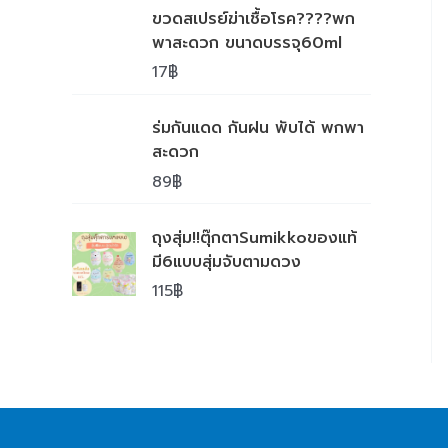
ขวดสเปรย์ฆ่าเชื้อโรค????พก
พาสะดวก ขนาดบรรจุ60ml
17
฿
ร่มกันแดด กันฝน พับได้ พกพา
สะดวก
89
฿
ถุงสุ่ม!!ตุ๊กตาSumikkoของแท้
มี6แบบสุ่มจับตามดวง
115
฿